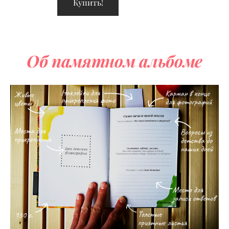
Купить!
Об 
памятном
альбоме