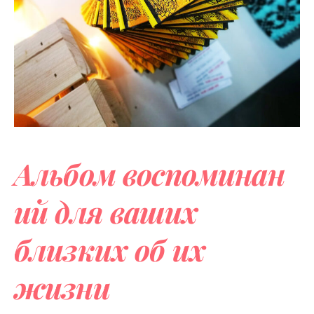
Альбом
воспоминан
ий для ваших
близких об их
жизни